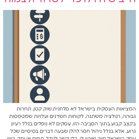
המציאות העסקית בישראל לא סלחנית.שוק קטן, תחרות
גבוהה, רגולציה משתנה, לקוחות חשדנים ועלויות שמטפסות
בקצב קבוע.בתוך הסביבה הזו, עסקים לא נופלים בגלל רעיון
גרוע, אלא בגלל ניהול חסר.להלן שבעה דברים בסיסיים שכל
עסק בישראל חייב שיהיו לו, בלי קשר לגודל, תחום או ותק. כיוון