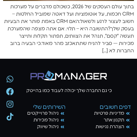
בתוך עולם העסקים של 2026, כשכולם מדברים על מערכות
CRM חכמות, על אוטומציות ועל דאטה שמוביל החלטות –
חשוב לעצור לרגע ולשאול:האם CRM באמת פותר את הבעיות
בעסק שלך?התשובה היא – תלוי. אם אתה מצפה שהמערכת
תעשה "קסם", תנהל את הצוותים, תפתור תקלות ותייצר
מכירות — סביר להניח שתתאכזב מהר מאוד.כי הבעיה ברוב
החברות לא […]
כי גם החברה שלך יכולה לעבוד כמו בהייטק
דפים חשובים
השירותים שלי
מדיניות פרטיות
ניהול פרוייקטים
תקנון אתר
ניהול מכירות
הצהרת נגישות
ניהול שיווק